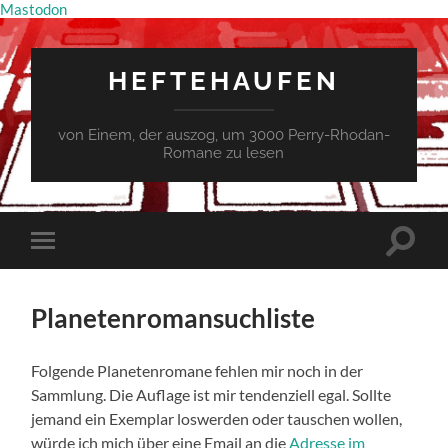
Mastodon
HEFTEHAUFEN
von Einem, der auszog, um 3000 Perry-Rhodan-
Romane zu lesen
Suchfe
Mobile-
ein-/a
Menü
ein-/ausblenden
Planetenromansuchliste
Folgende Planetenromane fehlen mir noch in der
Sammlung. Die Auflage ist mir tendenziell egal. Sollte
jemand ein Exemplar loswerden oder tauschen wollen,
würde ich mich über eine Email an die
Adresse im