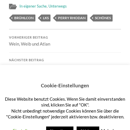
In eigener Sache
,
Unterwegs
BRÜHLCON
LKS
PERRY RHODAN
SCHÖNES
VORHERIGER BEITRAG
Wein, Weib und Atlan
NÄCHSTER BEITRAG
Thomas Rabenstein ist verstorben
Cookie-Einstellungen
Diese Website benutzt Cookies. Wenn Sie damit einverstanden
Anmelden
sind, klicken Sie auf "OK".
Nicht unbedingt notwendige Cookies können Sie über die
"Cookie-Einstellungen" jederzeit aktivieren bzw. deaktivieren.
© 2026
HEFTEHAUFEN
—
HOCH ↑