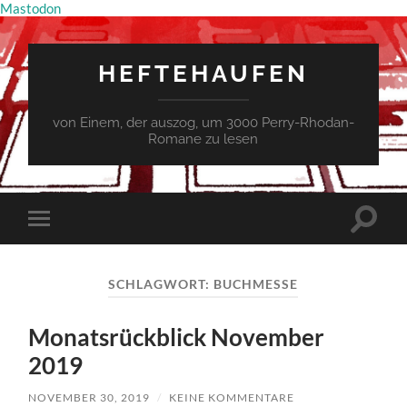
Mastodon
HEFTEHAUFEN
von Einem, der auszog, um 3000 Perry-Rhodan-
Romane zu lesen
Suchfe
Mobile-
ein-/a
Menü
ein-/ausblenden
SCHLAGWORT:
BUCHMESSE
Monatsrückblick November
2019
NOVEMBER 30, 2019
/
KEINE KOMMENTARE