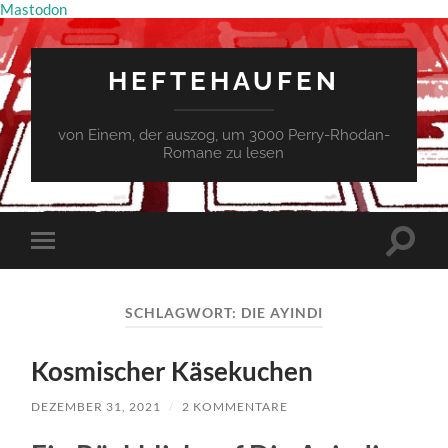
Mastodon
HEFTEHAUFEN
von Einem, der auszog, um 3000 Perry-Rhodan-
Romane zu lesen
Suchfe
Mobile-
ein-/a
Menü
ein-/ausblenden
SCHLAGWORT:
DIE AYINDI
Kosmischer Käsekuchen
DEZEMBER 31, 2021
/
2 KOMMENTARE