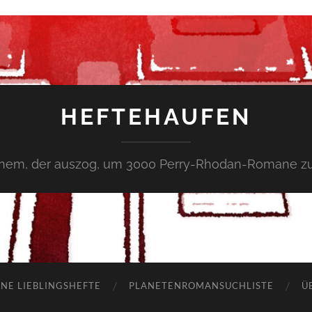
HEFTEHAUFEN
inem, der auszog, um 3000 Perry-Rhodan-Romane zu
NE LIEBLINGSHEFTE
PLANETENROMANSUCHLISTE
Ü