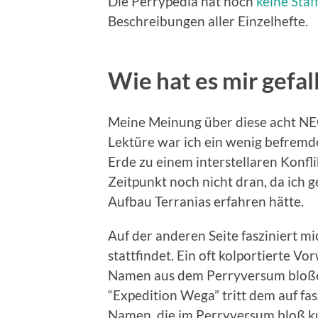
Die Perrypedia hat noch
keine Sta
Beschreibungen aller Einzelhefte.
Wie hat es mir gefal
Meine Meinung über diese acht NEO
Lektüre war ich ein wenig befremde
Erde zu einem interstellaren Konfl
Zeitpunkt noch nicht dran, da ich 
Aufbau Terranias erfahren hätte.
Auf der anderen Seite fasziniert mi
stattfindet. Ein oft kolportierte V
Namen aus dem Perryversum bloße
“Expedition Wega” tritt dem auf fas
Namen, die im Perryversum bloß kur