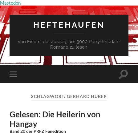
Mastodon
HEFTEHAUFEN
von Einem, der auszog, um 3000 Perry-Rhodan-
Romane zu lesen
Suchfe
Mobile-
ein-/a
Menü
ein-/ausblenden
SCHLAGWORT:
GERHARD HUBER
Gelesen: Die Heilerin von
Hangay
Band 20 der PRFZ Fanedition