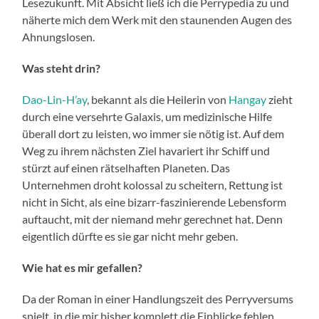
Lesezukunft. Mit Absicht ließ ich die Perrypedia zu und
näherte mich dem Werk mit den staunenden Augen des
Ahnungslosen.
Was steht drin?
Dao-Lin-H’ay
, bekannt als die Heilerin von
Hangay
zieht
durch eine versehrte Galaxis, um medizinische Hilfe
überall dort zu leisten, wo immer sie nötig ist. Auf dem
Weg zu ihrem nächsten Ziel havariert ihr Schiff und
stürzt auf einen rätselhaften Planeten. Das
Unternehmen droht kolossal zu scheitern, Rettung ist
nicht in Sicht, als eine bizarr-faszinierende Lebensform
auftaucht, mit der niemand mehr gerechnet hat. Denn
eigentlich dürfte es sie gar nicht mehr geben.
Wie hat es mir gefallen?
Da der Roman in einer Handlungszeit des Perryversums
spielt, in die mir bisher komplett die Einblicke fehlen,