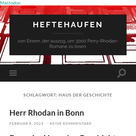
Mastodon
HEFTEHAUFEN
von Einem, der auszog, um 3000 Perry-Rhodan-
Romane zu lesen
Suchfe
Mobile-
ein-/a
Menü
ein-/ausblenden
SCHLAGWORT:
HAUS DER GESCHICHTE
Herr Rhodan in Bonn
FEBRUAR 8, 2023
/
KEINE KOMMENTARE