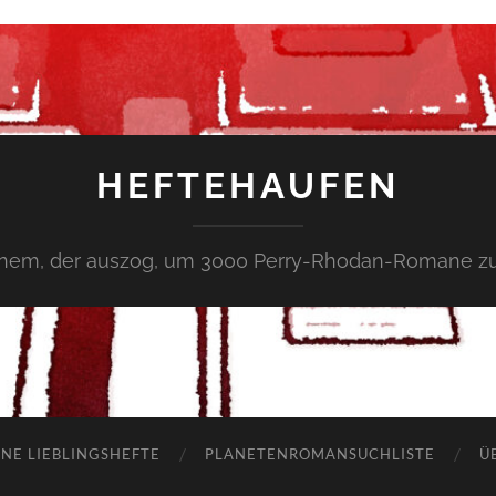
HEFTEHAUFEN
inem, der auszog, um 3000 Perry-Rhodan-Romane zu
NE LIEBLINGSHEFTE
PLANETENROMANSUCHLISTE
Ü