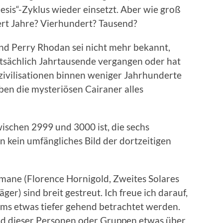
sis“-Zyklus wieder einsetzt. Aber wie groß
ert Jahre? Vierhundert? Tausend?
und Perry Rhodan sei nicht mehr bekannt,
atsächlich Jahrtausende vergangen oder hat
ivilisationen binnen weniger Jahrhunderte
ben die mysteriösen Cairaner alles
wischen 2999 und 3000 ist, die sechs
kein umfängliches Bild der dortzeitigen
ane (Florence Hornigold, Zweites Solares
er) sind breit gestreut. Ich freue ich darauf,
ums etwas tiefer gehend betrachtet werden.
nd dieser Personen oder Gruppen etwas über