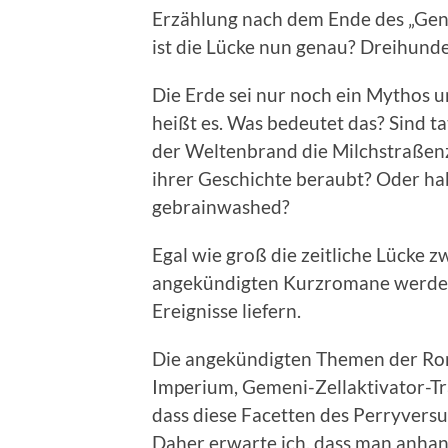
Erzählung nach dem Ende des „Gene
ist die Lücke nun genau? Dreihund
Die Erde sei nur noch ein Mythos 
heißt es. Was bedeutet das? Sind t
der Weltenbrand die Milchstraßenz
ihrer Geschichte beraubt? Oder ha
gebrainwashed?
Egal wie groß die zeitliche Lücke z
angekündigten Kurzromane werden 
Ereignisse liefern.
Die angekündigten Themen der Rom
Imperium, Gemeni-Zellaktivator-Träg
dass diese Facetten des Perryvers
Daher erwarte ich, dass man anha