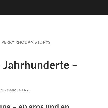
:
PERRY RHODAN STORYS
n Jahrhunderte –
2 KOMMENTARE
ng – en gros und en