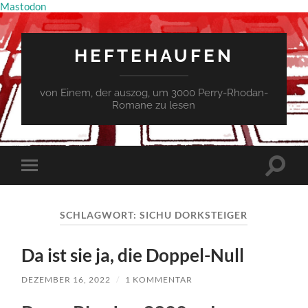
Mastodon
HEFTEHAUFEN
von Einem, der auszog, um 3000 Perry-Rhodan-
Romane zu lesen
Suchfe
Mobile-
ein-/a
Menü
ein-/ausblenden
SCHLAGWORT:
SICHU DORKSTEIGER
Da ist sie ja, die Doppel-Null
DEZEMBER 16, 2022
/
1 KOMMENTAR