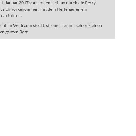
m 1. Januar 2017 vom ersten Heft an durch die Perry-
t sich vorgenommen, mit dem Heftehaufen ein
h zu führen.
ht im Weltraum steckt, stromert er mit seiner kleinen
den ganzen Rest.