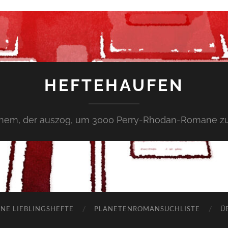
HEFTEHAUFEN
inem, der auszog, um 3000 Perry-Rhodan-Romane zu
NE LIEBLINGSHEFTE
PLANETENROMANSUCHLISTE
Ü