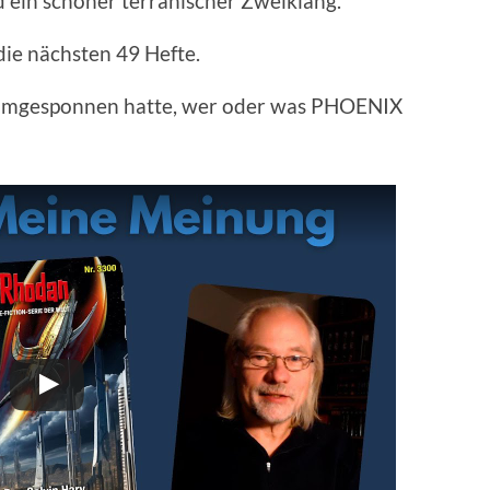
ein schöner terranischer Zweiklang.
die nächsten 49 Hefte.
n rumgesponnen hatte, wer oder was PHOENIX