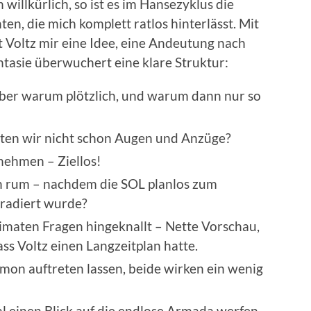
illkürlich, so ist es im Hansezyklus die
en, die mich komplett ratlos hinterlässt. Mit
Voltz mir eine Idee, eine Andeutung nach
tasie überwuchert eine klare Struktur:
 aber warum plötzlich, und warum dann nur so
ten wir nicht schon Augen und Anzüge?
nehmen – Ziellos!
h rum – nachdem die SOL planlos zum
radiert wurde?
imaten Fragen hingeknallt – Nette Vorschau,
dass Voltz einen Langzeitplan hatte.
amon auftreten lassen, beide wirken ein wenig
l einen Blick auf die endlose Armada werfen,