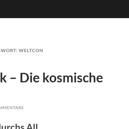
GWORT:
WELTCON
k – Die kosmische
OMMENTARE
urchs All