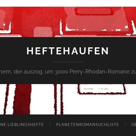
HEFTEHAUFEN
inem, der auszog, um 3000 Perry-Rhodan-Romane zu
NE LIEBLINGSHEFTE
PLANETENROMANSUCHLISTE
Ü