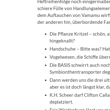
Heftreihenfolge noch einigermaßen w
schiere Fülle von Handlungselement
dem Auftauchen von Vamamu wirft 
der anderen hin, überbordende Fan
Die Pflanze Kritzel – schön,
hingeknallt?
Handschuhe – Bitte was? Hat
Vogelwesen, die Schiffe über
Die BASIS schwirrt auch noc
Symbionthentransporter deg
Dann werden uns die drei ult
aber es ist doch längst klar, 
K.H. Scheer darf Clifton Call
deplatziert.
Eric Weidenburn lässt uns ma