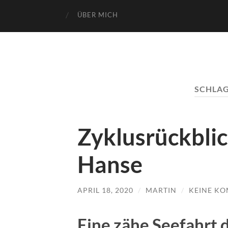
ÜBER MICH
SCHLA
Zyklusrückblic
Hanse
APRIL 18, 2020
/
MARTIN
/
KEINE K
Eine zähe Seefahrt d