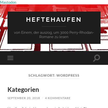
Mastodon
HEFTEHAUFEN
von Einem, der auszog, um 3000 Perry-Rhodan-
Romane zu lesen
Suchfe
Mobile-
ein-/a
Menü
ein-/ausblenden
SCHLAGWORT:
WORDPRESS
Kategorien
SEPTEMBER 20, 2018
/
4 KOMMENTARE