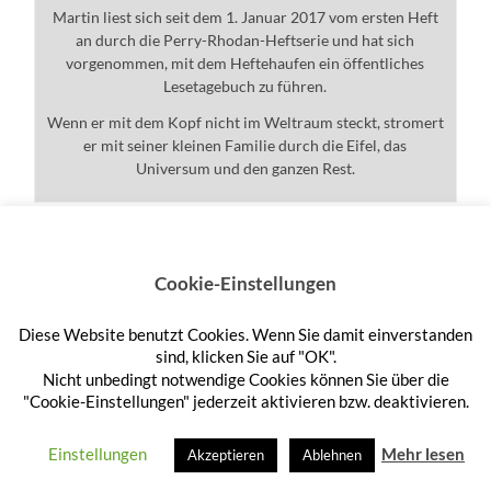
Martin liest sich seit dem 1. Januar 2017 vom ersten Heft
an durch die Perry-Rhodan-Heftserie und hat sich
vorgenommen, mit dem Heftehaufen ein öffentliches
Lesetagebuch zu führen.
Wenn er mit dem Kopf nicht im Weltraum steckt, stromert
er mit seiner kleinen Familie durch die Eifel, das
Universum und den ganzen Rest.
Cookie-Einstellungen
Ein sehr rhodanistisches
Wochenende
Diese Website benutzt Cookies. Wenn Sie damit einverstanden
sind, klicken Sie auf "OK".
SEPTEMBER 30, 2024
/
KEINE KOMMENTARE
Nicht unbedingt notwendige Cookies können Sie über die
"Cookie-Einstellungen" jederzeit aktivieren bzw. deaktivieren.
4 Hefte in einem Rutsch – das
gab es lange nicht mehr
Einstellungen
Mehr lesen
Akzeptieren
Ablehnen