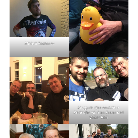
Mikhail Bocharov
Bloggertreffen am Kölner
Rheinufer mit Sven Fesser und
Volker Hoff