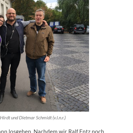
Hirdt und Dietmar Schmidt (v.l.n.r.)
ann losgehen. Nachdem wir Ralf Entz noch