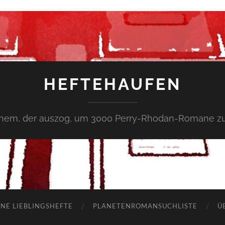
HEFTEHAUFEN
inem, der auszog, um 3000 Perry-Rhodan-Romane zu
NE LIEBLINGSHEFTE
PLANETENROMANSUCHLISTE
Ü