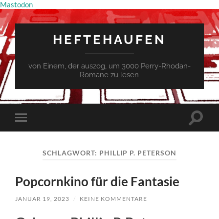
Mastodon
HEFTEHAUFEN
von Einem, der auszog, um 3000 Perry-Rhodan-
Romane zu lesen
Suchfe
Mobile-
ein-/a
Menü
ein-/ausblenden
SCHLAGWORT:
PHILLIP P. PETERSON
Popcornkino für die Fantasie
JANUAR 19, 2023
/
KEINE KOMMENTARE