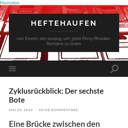
Mastodon
HEFTEHAUFEN
von Einem, der auszog, um 3000 Perry-Rhodan-
Romane zu lesen
Suchfe
Mobile-
ein-/a
Menü
ein-/ausblenden
Zyklusrückblick: Der sechste
Bote
MAI 24, 2024
/
KEINE KOMMENTARE
Eine Brücke zwischen den