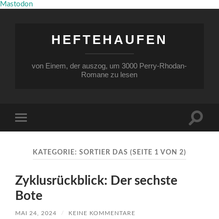
Mastodon
HEFTEHAUFEN
von Einem, der auszog, um 3000 Perry-Rhodan-
Romane zu lesen
Suchfe
Mobile-
ein-/a
Menü
ein-/ausblenden
KATEGORIE:
SORTIER DAS
(SEITE 1 VON 2)
Zyklusrückblick: Der sechste
Bote
MAI 24, 2024
/
KEINE KOMMENTARE