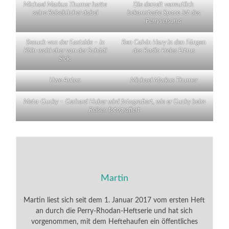
Michael Markus Thurner hatte
Die derzeit vermutlich
seine Reisebücher dabei
bekannteste Space Jet des
Perryversums
Besuch von der Eastside – in
Ben Calvin Hary in den Fängen
Köln wohl eher von der Schääl
des Radio Freies Ertrus
Sick.
Uwe Anton
Michael Markus Thurner
Meta-Gucky – Gerhard Huber wird fotografiert, wie er Gucky beim
Reisen fotografiert
Martin
Martin liest sich seit dem 1. Januar 2017 vom ersten Heft
an durch die Perry-Rhodan-Heftserie und hat sich
vorgenommen, mit dem Heftehaufen ein öffentliches