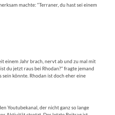
merksam machte: “Terraner, du hast sei einem
eit einem Jahr brach, nervt ab und zu mal mit
st du jetzt raus bei Rhodan?” fragte jemand
s sein könnte. Rhodan ist doch eher eine
 den Youtubekanal, der nicht ganz so lange
r Aktivität strotzt. Der letzte Beitrag ist