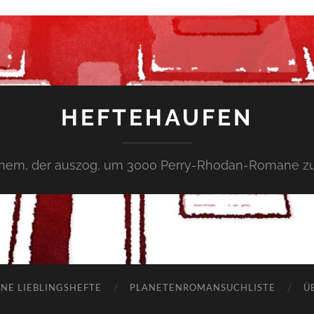
HEFTEHAUFEN
inem, der auszog, um 3000 Perry-Rhodan-Romane zu
NE LIEBLINGSHEFTE
PLANETENROMANSUCHLISTE
Ü