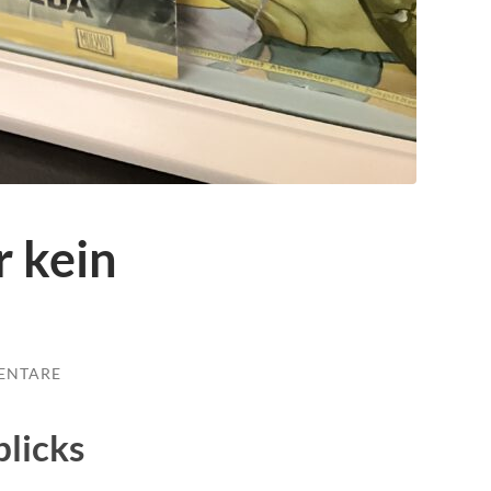
r kein
ENTARE
blicks