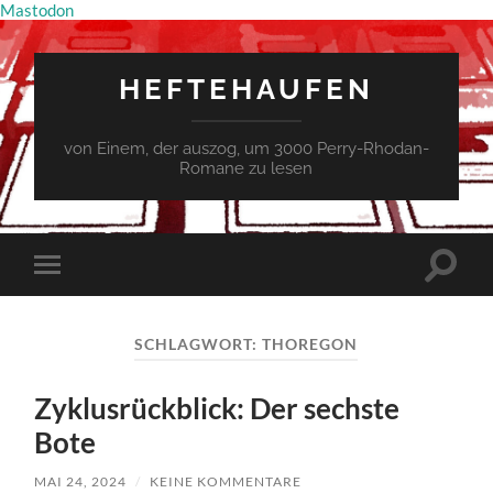
Mastodon
HEFTEHAUFEN
von Einem, der auszog, um 3000 Perry-Rhodan-
Romane zu lesen
Suchfe
Mobile-
ein-/a
Menü
ein-/ausblenden
SCHLAGWORT:
THOREGON
Zyklusrückblick: Der sechste
Bote
MAI 24, 2024
/
KEINE KOMMENTARE