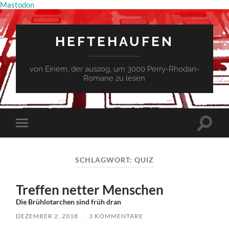
Mastodon
HEFTEHAUFEN
von Einem, der auszog, um 3000 Perry-Rhodan-
Romane zu lesen
Suchfe
Mobile-
ein-/a
Menü
ein-/ausblenden
SCHLAGWORT:
QUIZ
Treffen netter Menschen
Die Brühlotarchen sind früh dran
DEZEMBER 2, 2018
/
3 KOMMENTARE