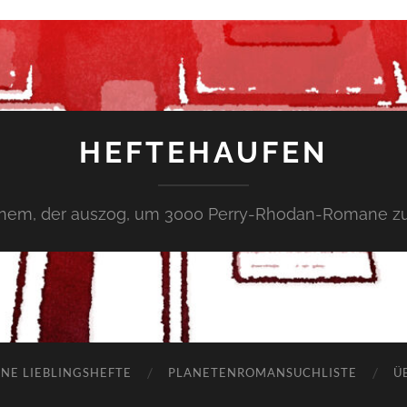
HEFTEHAUFEN
inem, der auszog, um 3000 Perry-Rhodan-Romane zu
NE LIEBLINGSHEFTE
PLANETENROMANSUCHLISTE
Ü