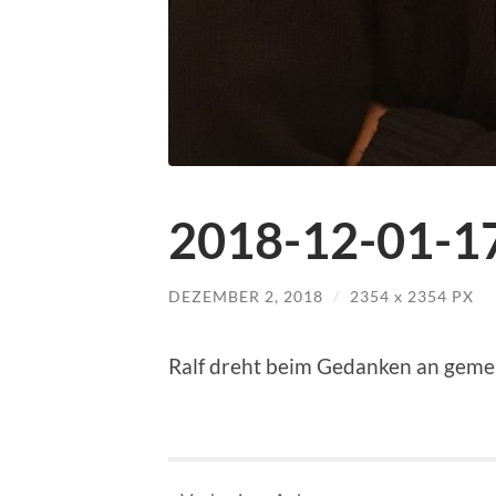
2018-12-01-17
DEZEMBER 2, 2018
/
2354
x
2354 PX
Ralf dreht beim Gedanken an geme