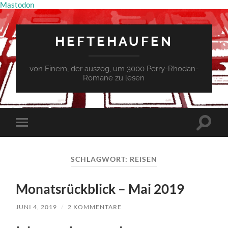
Mastodon
HEFTEHAUFEN
von Einem, der auszog, um 3000 Perry-Rhodan-
Romane zu lesen
Suchfe
Mobile-
ein-/a
Menü
ein-/ausblenden
SCHLAGWORT:
REISEN
Monatsrückblick – Mai 2019
JUNI 4, 2019
/
2 KOMMENTARE