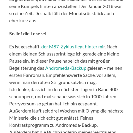
seine Kumpels hinten anzustellen. Der Januar 2018 war
so eine Zeit. Deshalb fällt der Monatsrückblick auch
eher kurz aus.
So lief die Leserei
Es ist geschafft,
der M87-Zyklus liegt hinter mi
r. Nach
einem kleinen Schlusssprint lege ich gerade eine kleine
Pause ein. In dieser Pause habe ich das mit großer
Begeisterung das
Andromeda-Backup
gelesen – meinen
ersten Fanroman. Empfehlenswerte Sache, vor allem,
wenn man den alten Stil grundsätzlich mag.
Ich denke, dass ich in den nächsten Tagen in Band 400
schnuppere, und mal schaue, was sich in 1000 Jahren
Perryversum so getan hat. Ich bin gespannt.
Außerdem läuft seit drei Wochen mit Olymp die nächste
Miniserie, die sich echt gut anlässt. Feines
Kontrastprogramm zu Andromeda-Backup.
Außerdem hat die Buchhändlerin meines Vertrauens