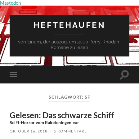
Mastodon
HEFTEHAUFEN
von Einem, der auszog, um 3000 Perry-Rhodan-
Romane zu lesen
Suchfe
Mobile-
ein-/a
Menü
ein-/ausblenden
SCHLAGWORT:
SF
Gelesen: Das schwarze Schiff
SciFi-Horror vom Raketeningenieur
OKTOBER 16, 2018
/
5 KOMMENTARE