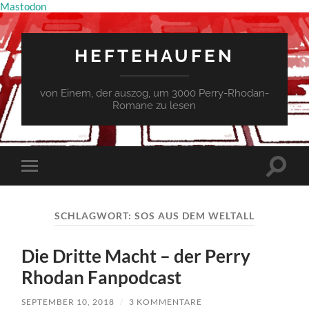
Mastodon
HEFTEHAUFEN
von Einem, der auszog, um 3000 Perry-Rhodan-
Romane zu lesen
Suchfe
Mobile-
ein-/a
Menü
ein-/ausblenden
SCHLAGWORT:
SOS AUS DEM WELTALL
Die Dritte Macht – der Perry
Rhodan Fanpodcast
SEPTEMBER 10, 2018
/
3 KOMMENTARE