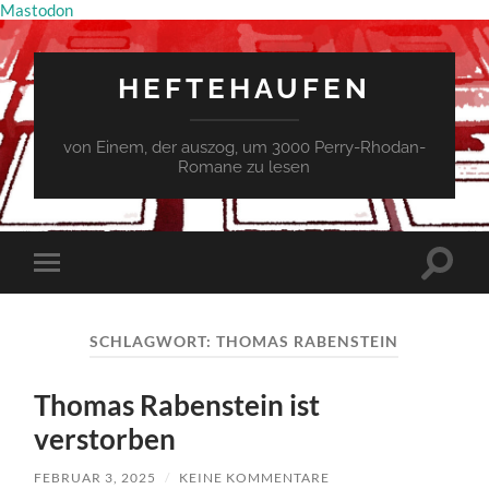
Mastodon
HEFTEHAUFEN
von Einem, der auszog, um 3000 Perry-Rhodan-
Romane zu lesen
Suchfe
Mobile-
ein-/a
Menü
ein-/ausblenden
SCHLAGWORT:
THOMAS RABENSTEIN
Thomas Rabenstein ist
verstorben
FEBRUAR 3, 2025
/
KEINE KOMMENTARE