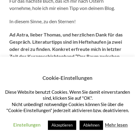
Für das nächste Buch, das ich mir nach Ostern
vornehme, hole ich mir einen Tipp von deinem Blog.
In diesem Sinne, zu den Sternen!
Ad Astra, lieber Thomas, und herzlichen Dank für das
Gespräch. Literaturtipps sind im Heftehaufen ja zwei
oder drei zu finden. Konkret erfreute mich in letzter
Zeit der Kurzgeschichtenband “Der Raum zwischen
den Worten” von Uwe Hermann, den bereits im
Newsletter der PRFZ besprach. Und Volker Hoff war
so nett, mir Paradox 2 von Phillip P. Petersson zu
Cookie-Einstellungen
leihen.
Diese Website benutzt Cookies. Wenn Sie damit einverstanden
sind, klicken Sie auf "OK".
Nicht unbedingt notwendige Cookies können Sie über die
"Cookie-Einstellungen" jederzeit aktivieren bzw. deaktivieren.
Einstellungen
Mehr lesen
Akzeptieren
Ablehnen