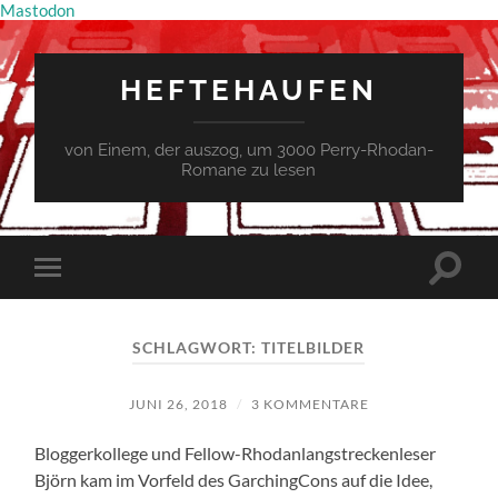
Mastodon
HEFTEHAUFEN
von Einem, der auszog, um 3000 Perry-Rhodan-
Romane zu lesen
Suchfe
Mobile-
ein-/a
Menü
ein-/ausblenden
SCHLAGWORT:
TITELBILDER
JUNI 26, 2018
/
3 KOMMENTARE
Bloggerkollege und Fellow-Rhodanlangstreckenleser
Björn kam im Vorfeld des GarchingCons auf die Idee,