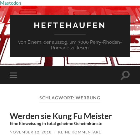
Mastodon
HEFTEHAUFEN
von Einem, der auszog, um 3000 Perry-Rhodan-
Romane zu lesen
Suchfe
Mobile-
ein-/a
Menü
ein-/ausblenden
SCHLAGWORT:
WERBUNG
Werden sie Kung Fu Meister
Eine Einweisung in total geheime Geheimkünste
NOVEMBER 12, 2018
/
KEINE KOMMENTARE