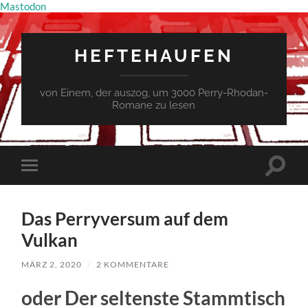
Mastodon
HEFTEHAUFEN
von Einem, der auszog, um 3000 Perry-Rhodan-
Romane zu lesen
Suchfe
Mobile-
ein-/a
Menü
ein-/ausblenden
Das Perryversum auf dem
Vulkan
MÄRZ 2, 2020
/
2 KOMMENTARE
oder Der seltenste Stammtisch