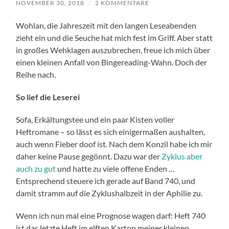
NOVEMBER 30, 2018
/
2 KOMMENTARE
Wohlan, die Jahreszeit mit den langen Leseabenden
zieht ein und die Seuche hat mich fest im Griff. Aber statt
in großes Wehklagen auszubrechen, freue ich mich über
einen kleinen Anfall von Bingereading-Wahn. Doch der
Reihe nach.
So lief die Leserei
Sofa, Erkältungstee und ein paar Kisten voller
Heftromane – so lässt es sich einigermaßen aushalten,
auch wenn Fieber doof ist. Nach dem Konzil habe ich mir
daher keine Pause gegönnt. Dazu war der
Zyklus aber
auch zu gut
und hatte zu viele offene Enden …
Entsprechend steuere ich gerade auf Band 740, und
damit stramm auf die Zyklushalbzeit in der Aphilie zu.
Wenn ich nun mal eine Prognose wagen darf: Heft 740
ist das letzte Heft im elften Karton meiner kleinen