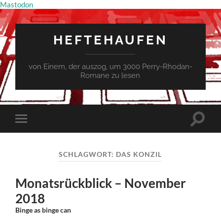
Mastodon
HEFTEHAUFEN
von Einem, der auszog, um 3000 Perry-Rhodan-
Romane zu lesen
Suchfe
Mobile-
ein-/a
Menü
ein-/ausblenden
SCHLAGWORT:
DAS KONZIL
Monatsrückblick – November
2018
Binge as binge can