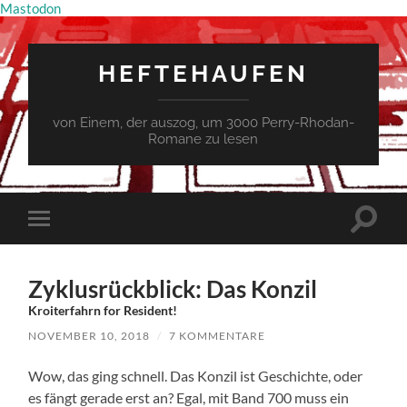
Mastodon
HEFTEHAUFEN
von Einem, der auszog, um 3000 Perry-Rhodan-
Romane zu lesen
Suchfe
Mobile-
ein-/a
Menü
ein-/ausblenden
Zyklusrückblick: Das Konzil
Kroiterfahrn for Resident!
NOVEMBER 10, 2018
/
7 KOMMENTARE
Wow, das ging schnell. Das Konzil ist Geschichte, oder
es fängt gerade erst an? Egal, mit Band 700 muss ein