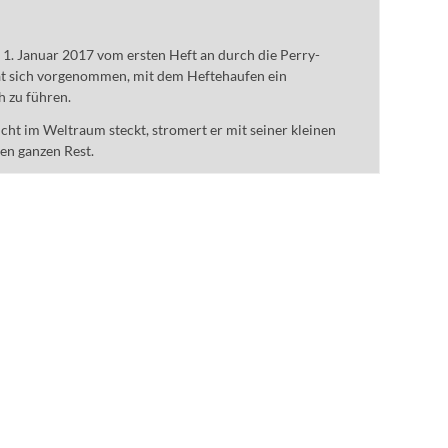
m 1. Januar 2017 vom ersten Heft an durch die Perry-
t sich vorgenommen, mit dem Heftehaufen ein
h zu führen.
ht im Weltraum steckt, stromert er mit seiner kleinen
den ganzen Rest.