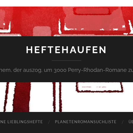
HEFTEHAUFEN
inem, der auszog, um 3000 Perry-Rhodan-Romane zu
NE LIEBLINGSHEFTE
PLANETENROMANSUCHLISTE
Ü