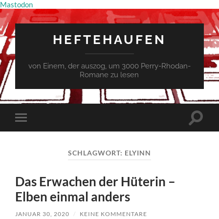
Mastodon
HEFTEHAUFEN
von Einem, der auszog, um 3000 Perry-Rhodan-
Romane zu lesen
Suchfe
Mobile-
ein-/a
Menü
ein-/ausblenden
SCHLAGWORT:
ELYINN
Das Erwachen der Hüterin –
Elben einmal anders
JANUAR 30, 2020
/
KEINE KOMMENTARE