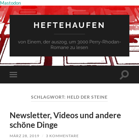
Mastodon
HEFTEHAUFEN
von Einem, der auszog, um 3000 Perry-Rhodan-
Romane zu lesen
Suchfe
Mobile-
ein-/a
Menü
ein-/ausblenden
SCHLAGWORT:
HELD DER STEINE
Newsletter, Videos und andere
schöne Dinge
MÄRZ 28, 2019
/
3 KOMMENTARE