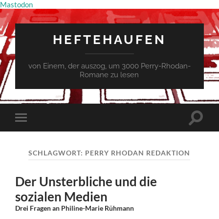
Mastodon
HEFTEHAUFEN
von Einem, der auszog, um 3000 Perry-Rhodan-
Romane zu lesen
Suchfe
Mobile-
ein-/a
Menü
ein-/ausblenden
SCHLAGWORT:
PERRY RHODAN REDAKTION
Der Unsterbliche und die
sozialen Medien
Drei Fragen an Philine-Marie Rühmann