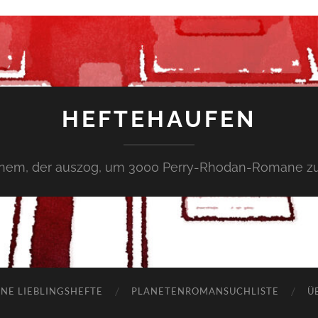
HEFTEHAUFEN
inem, der auszog, um 3000 Perry-Rhodan-Romane zu
NE LIEBLINGSHEFTE
PLANETENROMANSUCHLISTE
Ü