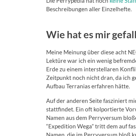
Die Perrypedia hat noch
keine Sta
Beschreibungen aller Einzelhefte.
Wie hat es mir gefal
Meine Meinung über diese acht NEO
Lektüre war ich ein wenig befremde
Erde zu einem interstellaren Konfl
Zeitpunkt noch nicht dran, da ich 
Aufbau Terranias erfahren hätte.
Auf der anderen Seite fasziniert mi
stattfindet. Ein oft kolportierte V
Namen aus dem Perryversum bloße
“Expedition Wega” tritt dem auf fas
Namen, die im Perryversum bloß kur