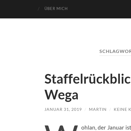
ÜBER MICH
SCHLAGWOR
Staffelrückbli
Wega
JANUAR 31, 2019
/
MARTIN
/
KEINE
ohlan, der Januar is