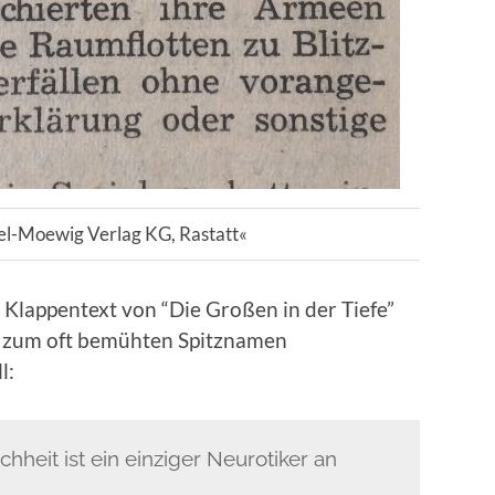
el-Moewig Verlag KG, Rastatt«
lappentext von “Die Großen in der Tiefe”
cht zum oft bemühten Spitznamen
l:
hheit ist ein einziger Neurotiker an