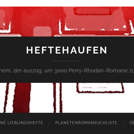
HEFTEHAUFEN
inem, der auszog, um 3000 Perry-Rhodan-Romane zu
NE LIEBLINGSHEFTE
PLANETENROMANSUCHLISTE
Ü