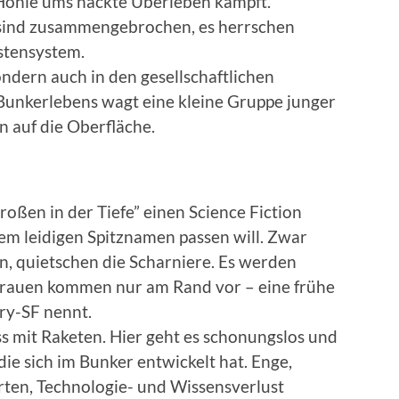
r Höhle ums nackte Überleben kämpft.
sind zusammengebrochen, es herrschen
astensystem.
ondern auch in den gesellschaftlichen
unkerlebens wagt eine kleine Gruppe junger
 auf die Oberfläche.
roßen in der Tiefe” einen Science Fiction
nem leidigen Spitznamen passen will. Zwar
en, quietschen die Scharniere. Es werden
, Frauen kommen nur am Rand vor – eine frühe
ry-SF nennt.
ss mit Raketen. Hier geht es schonungslos und
die sich im Bunker entwickelt hat. Enge,
rten, Technologie- und Wissensverlust