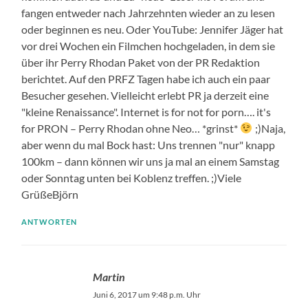
fangen entweder nach Jahrzehnten wieder an zu lesen
oder beginnen es neu. Oder YouTube: Jennifer Jäger hat
vor drei Wochen ein Filmchen hochgeladen, in dem sie
über ihr Perry Rhodan Paket von der PR Redaktion
berichtet. Auf den PRFZ Tagen habe ich auch ein paar
Besucher gesehen. Vielleicht erlebt PR ja derzeit eine
"kleine Renaissance". Internet is for not for porn…. it's
for PRON – Perry Rhodan ohne Neo… *grinst*
;)Naja,
aber wenn du mal Bock hast: Uns trennen "nur" knapp
100km – dann können wir uns ja mal an einem Samstag
oder Sonntag unten bei Koblenz treffen. ;)Viele
GrüßeBjörn
ANTWORTEN
Martin
Juni 6, 2017 um 9:48 p.m. Uhr