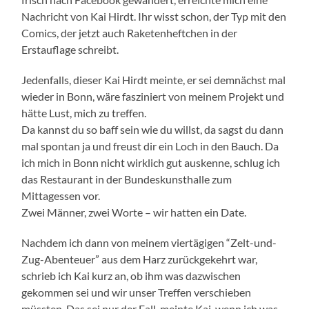
Nachricht von Kai Hirdt. Ihr wisst schon, der Typ mit den
Comics, der jetzt auch Raketenheftchen in der
Erstauflage schreibt.
Jedenfalls, dieser Kai Hirdt meinte, er sei demnächst mal
wieder in Bonn, wäre fasziniert von meinem Projekt und
hätte Lust, mich zu treffen.
Da kannst du so baff sein wie du willst, da sagst du dann
mal spontan ja und freust dir ein Loch in den Bauch. Da
ich mich in Bonn nicht wirklich gut auskenne, schlug ich
das Restaurant in der Bundeskunsthalle zum
Mittagessen vor.
Zwei Männer, zwei Worte – wir hatten ein Date.
Nachdem ich dann von meinem viertägigen “Zelt-und-
Zug-Abenteuer” aus dem Harz zurückgekehrt war,
schrieb ich Kai kurz an, ob ihm was dazwischen
gekommen sei und wir unser Treffen verschieben
müssten. Das sei nur der Fall, meinte Kai, wenn ich was