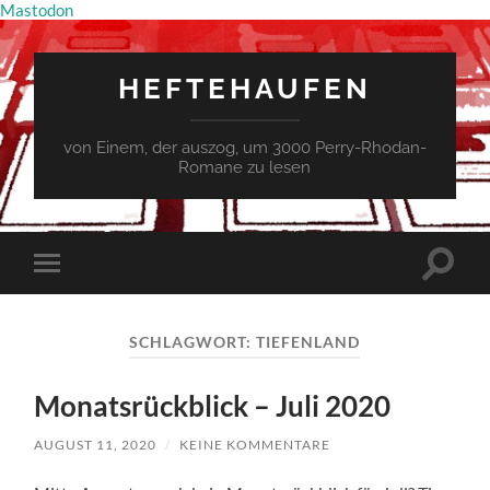
Mastodon
HEFTEHAUFEN
von Einem, der auszog, um 3000 Perry-Rhodan-
Romane zu lesen
Suchfe
Mobile-
ein-/a
Menü
ein-/ausblenden
SCHLAGWORT:
TIEFENLAND
Monatsrückblick – Juli 2020
AUGUST 11, 2020
/
KEINE KOMMENTARE