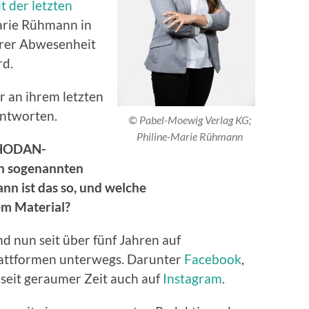
t der letzten
Marie Rühmann in
hrer Abwesenheit
rd.
r an ihrem letzten
antworten.
© Pabel-Moewig Verlag KG;
Philine-Marie Rühmann
 RHODAN-
den sogenannten
nn ist das so, und welche
em Material?
d nun seit über fünf Jahren auf
lattformen unterwegs. Darunter
Facebook
,
seit geraumer Zeit auch auf
Instagram
.