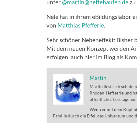
unter
@martin@heftehaufen.de
zu 
Nele hat in ihrem eBildungslabor e
von
Matthias Pfefferle
.
Sehr schöner Nebeneffekt: Bisher 
Mit dem neuen Konzept werden Ant
erfolgen, auch hier im Blog als Kom
Martin
Martin liest sich seit de
Rhodan-Heftserie und ha
öffentliches Lesetagebuc
Wenn er mit dem Kopf nic
Familie durch die Eifel, das Universum und 