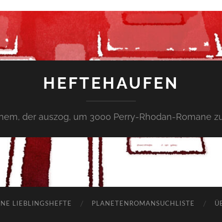
HEFTEHAUFEN
inem, der auszog, um 3000 Perry-Rhodan-Romane zu
NE LIEBLINGSHEFTE
PLANETENROMANSUCHLISTE
Ü