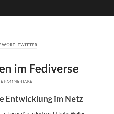
GWORT:
TWITTER
en im Fediverse
NE KOMMENTARE
e Entwicklung im Netz
r haben im Netz doch recht hohe Wellen