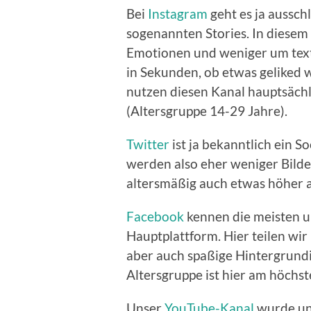
Bei
Instagram
geht es ja aussch
sogenannten Stories. In diesem 
Emotionen und weniger um textl
in Sekunden, ob etwas geliked w
nutzen diesen Kanal hauptsäch
(Altersgruppe 14-29 Jahre).
Twitter
ist ja bekanntlich ein S
werden also eher weniger Bilder
altersmäßig auch etwas höher a
Facebook
kennen die meisten u
Hauptplattform. Hier teilen wi
aber auch spaßige Hintergrund
Altersgruppe ist hier am höchst
Unser
YouTube-Kanal
wurde un