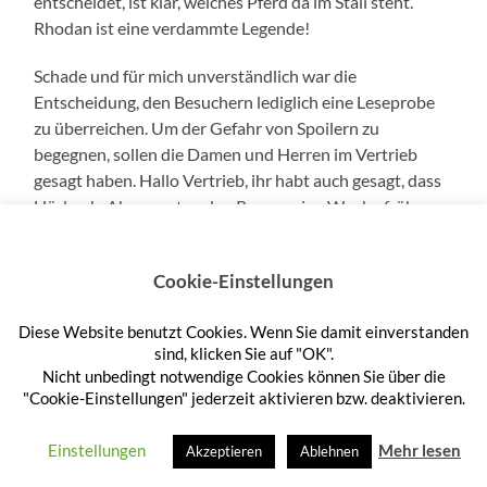
entscheidet, ist klar, welches Pferd da im Stall steht.
Rhodan ist eine verdammte Legende!
Schade und für mich unverständlich war die
Entscheidung, den Besuchern lediglich eine Leseprobe
zu überreichen. Um der Gefahr von Spoilern zu
begegnen, sollen die Damen und Herren im Vertrieb
gesagt haben. Hallo Vertrieb, ihr habt auch gesagt, dass
Hörbuch-Abonnenten den Roman eine Woche früher zu
hören bekommen. Das war also kein netter Schachzug,
aber na ja, es sind nur noch fünf Tage.
Cookie-Einstellungen
Hier
gibt es ein paar Bildeindrücke der Veranstaltung.
Diese Website benutzt Cookies. Wenn Sie damit einverstanden
sind, klicken Sie auf "OK".
Versuch eines persönlichen Fazits
Nicht unbedingt notwendige Cookies können Sie über die
"Cookie-Einstellungen" jederzeit aktivieren bzw. deaktivieren.
Die Präsentation des Bandes 3000 im Literaturhaus
München war ein toller Roadtrip mit vier tollen Typen,
Einstellungen
Mehr lesen
Akzeptieren
Ablehnen
ein wunderbares Wiedersehen mit netten Menschen,
ein Kennenlernen neuer Menschen, ein Tag des