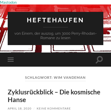
Mastodon
HEFTEHAUFEN
von Einem, der auszog, um 3000 Perry-Rhodan-
Romane zu lesen
Suchfe
Mobile-
ein-/a
Menü
ein-/ausblenden
SCHLAGWORT:
WIM VANDEMAN
Zyklusrückblick – Die kosmische
Hanse
APRIL 18, 2020
/
KEINE KOMMENTARE