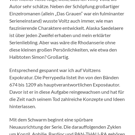
Autor sehr schätze. Neben der Schöpfung großartiger
Einzelromanen (allein „Das Grauen“ war ein fulminanter
Serieneinstand) wusste Voltz auch immer, wie man
faszinierende Charaktere entwickelt. Alaska Saedelaere
ist über jeden Zweifel erhaben und mein erklärter
Serienliebling. Aber was wäre die Rhodanserie ohne
diese kleinen großen Persönlichkeiten, wie etwa den
Halbtoten Simon? Großartig.
Entsprechend gespannt war ich auf Voltzens
Expokratur. Die Perrypedia listet ihn von den Bänden
674 bis 1209 als hauptverantwortlichen Exposéautor.
Davor ist er in diese Aufgabe reingewachsen und hat für
die Zeit nach seinem Tod zahlreiche Konzepte und Ideen
hinterlassen.
Mit dem Schwarm beginnt eine spürbare
Neuausrichtung der Serie. Die darauffolgenden Zyklen
um Konzil, Aphilie, Bardioc und PAN-THAU-RA gehören