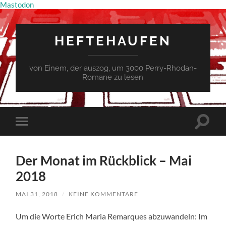
Mastodon
HEFTEHAUFEN
von Einem, der auszog, um 3000 Perry-Rhodan-
Romane zu lesen
Suchfe
Mobile-
ein-/a
Menü
ein-/ausblenden
Der Monat im Rückblick – Mai
2018
MAI 31, 2018
/
KEINE KOMMENTARE
Um die Worte Erich Maria Remarques abzuwandeln: Im