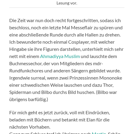
Lesung vor.
Die Zeit war nun doch recht fortgeschritten, sodass ich
beschloss, noch ein letzte Mal Messeflair zu spüren und
eine abschließende Runde durch alle Hallen zu drehen.
Ich bewunderte noch einmal Cosplayer, mit welcher
Hingabe sie ihre Figuren darstellen, unterhielt mich sehr
nett mit einem
Ahmadiyya Muslim
und lauschte dem
Buchmessechor, der von Mitgliedern des mdr-
Rundfunkchores und anderen Sängern gebildet wurde.
Irgendwie surreal, wenn zwei Prinzessinnen Mononoke
einer schwedischen Weise lauschen und dazu Thor,
Spiderman und Bilbo durchs Bild huschen. (Bilbo war
übrigens barfüßig.)
Für mich geht es jetzt zurück, voll mit Eindrücken,
beladen mit Büchern und betankt mit Elan für die
nächsten Vorhaben.
Ganz zum Schluss traf ich übrigens noch
Martin.
Schön,