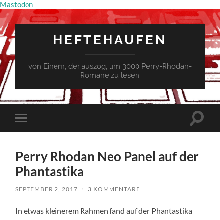
Mastodon
HEFTEHAUFEN
von Einem, der auszog, um 3000 Perry-Rhodan-
Romane zu lesen
Suchfe
Mobile-
ein-/a
Menü
ein-/ausblenden
Perry Rhodan Neo Panel auf der
Phantastika
SEPTEMBER 2, 2017
/
3 KOMMENTARE
In etwas kleinerem Rahmen fand auf der Phantastika