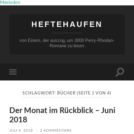
Mastodon
HEFTEHAUFEN
von Einem, der auszog, um 3000 Perry-Rhodan-
Romane zu lesen
Suchfe
Mobile-
ein-/a
Menü
ein-/ausblenden
SCHLAGWORT:
BÜCHER
(SEITE 1 VON 4)
Der Monat im Rückblick – Juni
2018
JULI 4, 2018
/
2 KOMMENTARE