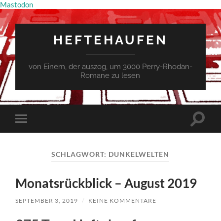
Mastodon
HEFTEHAUFEN
von Einem, der auszog, um 3000 Perry-Rhodan-
Romane zu lesen
Suchfe
Mobile-
ein-/a
Menü
ein-/ausblenden
SCHLAGWORT:
DUNKELWELTEN
Monatsrückblick – August 2019
SEPTEMBER 3, 2019
/
KEINE KOMMENTARE