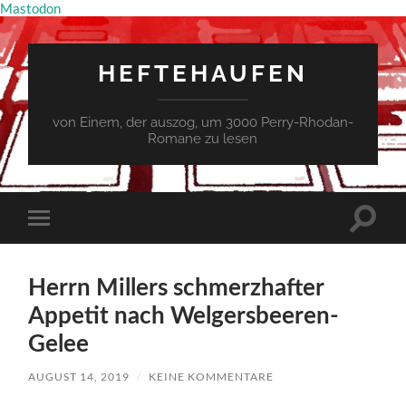
Mastodon
HEFTEHAUFEN
von Einem, der auszog, um 3000 Perry-Rhodan-
Romane zu lesen
Suchfe
Mobile-
ein-/a
Menü
ein-/ausblenden
Herrn Millers schmerzhafter
Appetit nach Welgersbeeren-
Gelee
AUGUST 14, 2019
/
KEINE KOMMENTARE