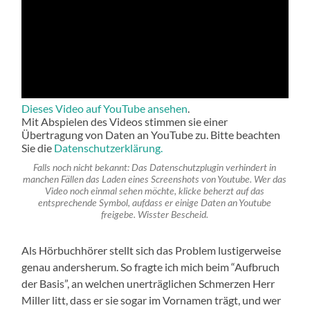
Dieses Video auf YouTube ansehen
.
Mit Abspielen des Videos stimmen sie einer
Übertragung von Daten an YouTube zu. Bitte beachten
Sie die
Datenschutzerklärung.
Falls noch nicht bekannt: Das Datenschutzplugin verhindert in
manchen Fällen das Laden eines Screenshots von Youtube. Wer das
Video noch einmal sehen möchte, klicke beherzt auf das
entsprechende Symbol, aufdass er einige Daten an Youtube
freigebe. Wisster Bescheid.
Als Hörbuchhörer stellt sich das Problem lustigerweise
genau andersherum. So fragte ich mich beim “Aufbruch
der Basis”, an welchen unerträglichen Schmerzen Herr
Miller litt, dass er sie sogar im Vornamen trägt, und wer