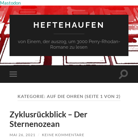
Mastodon
HEFTEHAUFEN
von Einem, der auszog, um 3000 Perry-Rhodan-
Romane zu lesen
Suchfe
Mobile-
ein-/a
Menü
ein-/ausblenden
KATEGORIE:
AUF DIE OHREN
(SEITE 1 VON 2)
Zyklusrückblick – Der
Sternenozean
MAI 26, 2021
/
KEINE KOMMENTARE