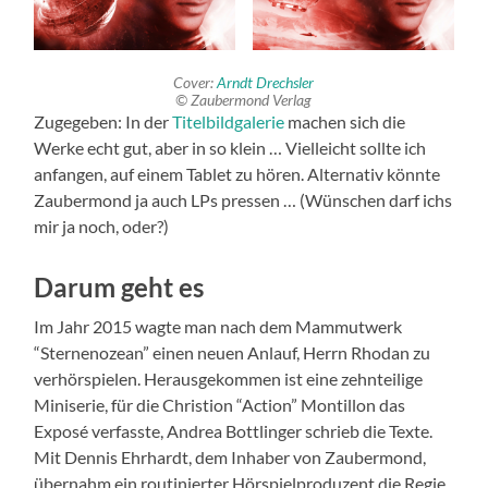
Cover:
Arndt Drechsler
© Zaubermond Verlag
Zugegeben: In der
Titelbildgalerie
machen sich die
Werke echt gut, aber in so klein … Vielleicht sollte ich
anfangen, auf einem Tablet zu hören. Alternativ könnte
Zaubermond ja auch LPs pressen … (Wünschen darf ichs
mir ja noch, oder?)
Darum geht es
Im Jahr 2015 wagte man nach dem Mammutwerk
“Sternenozean” einen neuen Anlauf, Herrn Rhodan zu
verhörspielen. Herausgekommen ist eine zehnteilige
Miniserie, für die Christion “Action” Montillon das
Exposé verfasste, Andrea Bottlinger schrieb die Texte.
Mit Dennis Ehrhardt, dem Inhaber von Zaubermond,
übernahm ein routinierter Hörspielproduzent die Regie.