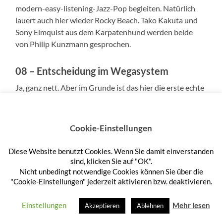
modern-easy-listening-Jazz-Pop begleiten. Natürlich
lauert auch hier wieder Rocky Beach. Tako Kakuta und
Sony Elmquist aus dem Karpatenhund werden beide
von Philip Kunzmann gesprochen.
08 – Entscheidung im Wegasystem
Ja, ganz nett. Aber im Grunde ist das hier die erste echte
Lückenfüllerfolge, bei der ich mich ein wenig gelangweilt
habe. Außerdem war hier wieder der charakteristische
Grobschmied am Werk. Bully ist mir zu bully und Thora
Cookie-Einstellungen
zu thorös. Einzig Crest überrascht am Ende durch eine
Konsequenz, wie sie für ein Kinderhörspiel schon nicht
Diese Website benutzt Cookies. Wenn Sie damit einverstanden
ganz schlecht ist. Chapeau!
sind, klicken Sie auf "OK".
Nicht unbedingt notwendige Cookies können Sie über die
"Cookie-Einstellungen" jederzeit aktivieren bzw. deaktivieren.
09 – die Spur durch Zeit und Raum
Es geht noch einmal aufwärts und wird kosmisch –
Einstellungen
Mehr lesen
Akzeptieren
Ablehnen
zumindest für damalige Serienverhältnisse. Die Folge ist