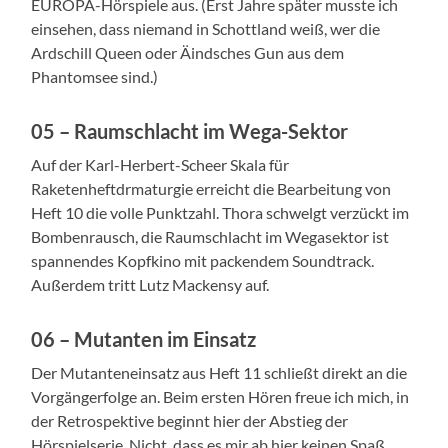
EUROPA-Hörspiele aus. (Erst Jahre später musste ich
einsehen, dass niemand in Schottland weiß, wer die
Ardschill Queen oder Äindsches Gun aus dem
Phantomsee sind.)
05 – Raumschlacht im Wega-Sektor
Auf der Karl-Herbert-Scheer Skala für
Raketenheftdrmaturgie erreicht die Bearbeitung von
Heft 10 die volle Punktzahl. Thora schwelgt verzückt im
Bombenrausch, die Raumschlacht im Wegasektor ist
spannendes Kopfkino mit packendem Soundtrack.
Außerdem tritt Lutz Mackensy auf.
06 – Mutanten im Einsatz
Der Mutanteneinsatz aus Heft 11 schließt direkt an die
Vorgängerfolge an. Beim ersten Hören freue ich mich, in
der Retrospektive beginnt hier der Abstieg der
Hörspielserie. Nicht, dass es mir ab hier keinen Spaß