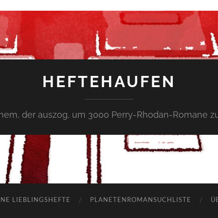
HEFTEHAUFEN
inem, der auszog, um 3000 Perry-Rhodan-Romane zu
NE LIEBLINGSHEFTE
PLANETENROMANSUCHLISTE
Ü