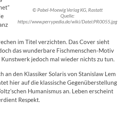
net”
© Pabel-Moewig Verlag KG, Rastatt
ie
Quelle:
https://www.perrypedia.de/wiki/Datei:PR0055.jpg
anz
echen im Titel verzichten. Das Cover sieht
 es doch das wunderbare Fischmenschen-Motiv
s Kunstwerk jedoch mal wieder nichts zu tun.
h an den Klassiker Solaris von Stanislaw Lem
tet hier auf die klassische Gegenüberstellung
 Voltz’schen Humanismus an. Leben erscheint
rdient Respekt.