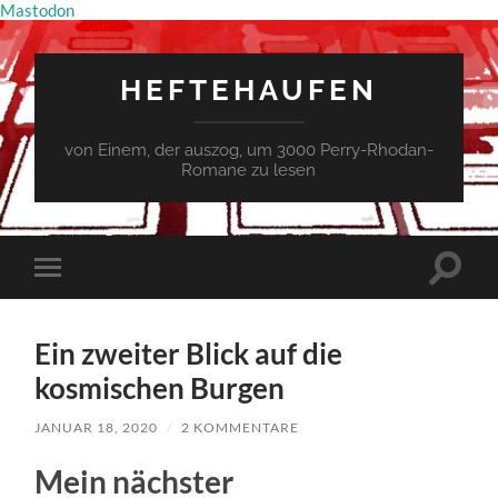
Mastodon
HEFTEHAUFEN
von Einem, der auszog, um 3000 Perry-Rhodan-
Romane zu lesen
Suchfe
Mobile-
ein-/a
Menü
ein-/ausblenden
Ein zweiter Blick auf die
kosmischen Burgen
JANUAR 18, 2020
/
2 KOMMENTARE
Mein nächster